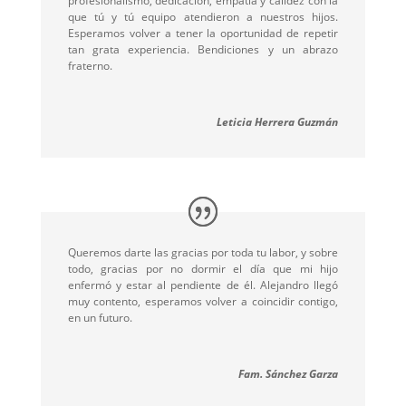
profesionalismo, dedicación, empatía y calidez con la
que tú y tú equipo atendieron a nuestros hijos.
Esperamos volver a tener la oportunidad de repetir
tan grata experiencia. Bendiciones y un abrazo
fraterno.
Leticia Herrera Guzmán
Queremos darte las gracias por toda tu labor, y sobre
todo, gracias por no dormir el día que mi hijo
enfermó y estar al pendiente de él. Alejandro llegó
muy contento, esperamos volver a coincidir contigo,
en un futuro.
Fam. Sánchez Garza